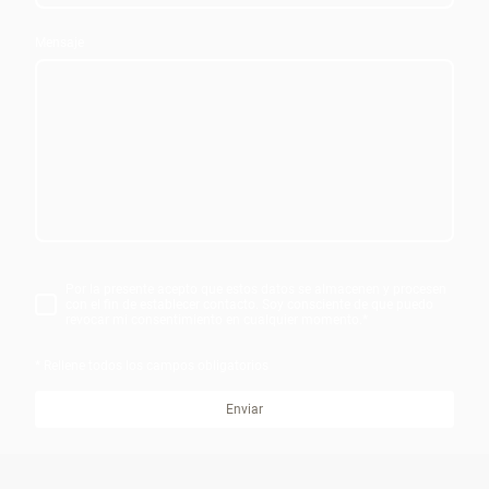
Mensaje
Por la presente acepto que estos datos se almacenen y procesen
con el fin de establecer contacto. Soy consciente de que puedo
revocar mi consentimiento en cualquier momento.
*
* Rellene todos los campos obligatorios
Enviar